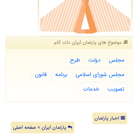
موضوع های پارلمان ایران دات كام
مجلس
دولت
طرح
مجلس شورای اسلامی
برنامه
قانون
تصویب
خدمات
اخبار پارلمان
پارلمان ایران » صفحه اصلی