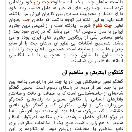
دانست. ماهان چت از خدمات متفاوت
چت روم
خود رونمایی
کرده است. چت روم های قدیمی به دلیل قدمت زیاد خود
دارای اعتبار و محبوبیت بسایری بین کاربران ایرانی می باشند.
البته باید به این نکته نیز توجه داشت که ماهان
چت
بعنوان
اولین
چت شلوغ
شهرت یادفته است و از قدیمی ترین چتروم
ایرانی با سال تاسیس 1386 می باشد گه در زمان خود بعد از
یاهو مسنجر یکی از بزرگترین چتروم های ایران بوده و می
باشد. همچنین امکانات بی نظیر آن ماهان چت را از سایر
چتروم ها متمایز ساخته است. همچنین ماهان چت را با نام
چت شلوغ یا شلوغ چت و همچنین با نام انگلیسی
MahanChat
نیز می شناسند.
گفتگوی اینترنتی و مفاهیم آن
گفتگو نوعی برهم‌کنش بین دو یا چند نفر و ارتباطی بداهه بین
دو یا چند نفر از مردم در راستای رسوم است. تحلیل گفتگو
شاخه‌ای از جامعه‌شناسی است که به مطالعه ی بافت و ساختار
رفتارهای انسانی با نگاهی عمیق‌تر به رفتارهای گفت‌وگو
می‌پردازد. یکی از اولین متفکرانی که بر گفتگو برای یافتن
حقیقت تاکید می‌کرد، سقراط بود. او معتقد بود آفرینشِ معنا
در پرتو گفتگو حاصل می‌شود. بدون مکالمه نمی‌توان انتظار
شنیدن و هم رایی داشت. هیچ یک از مکالمات سقراطی برای
قانع ساختن یا مخالفت‌ ورزیدن نبود. او شالوده ی این