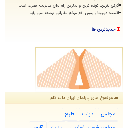
گرانی بنزین، کوتاه ترین و بدترین راه برای مدیریت مصرف است
اقتصاد دیجیتال بدون رفع موانع مقرراتی توسعه نمی یابد
جدیدترین ها
موضوع های پارلمان ایران دات كام
مجلس
دولت
طرح
مجلس شورای اسلامی
برنامه
قانون