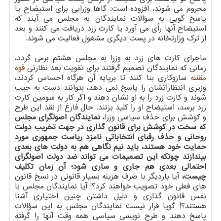
محروم می شوند، افزوده است: گاها وزرایی برای استیضاح یا
پاسخ گویی به سؤالات نمایندگان به مجلس می آیند که
استیضاح آنها رأی می آورد یا کارت زرد دریافت می کنند و بعد
از ترک وزارتخانه در پست دیگری مشغول فعالیت می شوند.
ماجرای کارت های زرد به وزرا به مجلس هشتم برمی گردد،
زمانی که نمایندگان تصمیم گرفتند برای تقویت بعد نظارتی
قوه
مقننه
سازوکاری بنا کنند تا برپایه آن هرگاه احساس کردند،
وزیری انتظاراتشان را پاسخ نمی دهد، بتوانند دست به جیب
شوند و کارت زرد را به او نشان دهند و اگر کار به سومین کارت
زرد برسد، استیضاح او را کلید بزنند. حال فارغ از نقد این طرح
و کوشش برای حذف سیاسی وزرا،
نمایندگان اصولگرای مجلس
که سخت در کوشش برای قانون گذاری در جهت تخریب دولت
روحانی و حذف رقبای انتخاباتی نامزد ریاست جمهوری مورد
حمایت خود هستند، باید نیم نگاهی هم به دولت های بعدی
بیندازند چونکه این تصمیمات می تواند ضد دولت اصولگرای
احتمالی بعدی هم جاری و ساری شود؛ آن زمان تکلیف
چیست،
آیا باردیگر با صرف هزینه بسیار قانونی در نسخ قانون
های فعلی خود تصویب خواهند کرد؟! آیا نمایندگان مجلس با
نفس قانون گذاری و دلیل داشتن چنین اختیاری آشنا
هستند؟! گویا قرار نیست نمایندگان مجلس به این سؤالات
پاسخ دهند و طرح نویسی سیاسی همه وقت آنها را گرفته