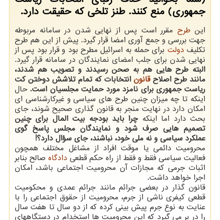
جمهوری) منع کنند. طنز تلخی که حقیقت دارد.
این
طرح
مقرر است پس از نهایی شدن در سامانه مربوطه
جهت بررسی و جمع آوری امضا قرار گیرد. پیش از این هم طرح
تکلیف
دولت
برای حمله به اسرائیل مطرح بود و قرار بود پس از
نهایی شدن برای جلب امضای نمایندگان در سامانه قرار گیرد.
البته طرح هایی هم به صحن رسیدند و تصویب هم شدند،
مانند طرح اصلاح
قانون
انتخابات که تمام تلاشش دوختن کت
ریاست جمهوری برای نامزد مورد حمایت مجلسیان است.
حال
اینکه تا چه میزان چنین طرح های سیاسی و غیرکارشناسی ای
امکان دارد در نهایت منجر به قانون گذاری صحیح شوند، جای
بحث دارد اما اینکه
چرا باید بودجه بیت المال برای چنین
تصمیم هایی صرف شود و نمایندگان مجلس پاسخ گوی
عملکرد سیاسی و نه ملی خود، نباشند، جای سؤال دارد؟!
محرومیت دائمی یا موقت افراد از مشاغل مختلف همچون
فعالیت سیاسی فقط و فقط از راه حکم قطعی
دادگاه
صالح بنابر
اثبات جرمی که مجازات آن محرومیت اجتماعی باشد، امکان
اجرا خواهد داشت.
قانون گذار در بعضی جرائم مانند جرائم عمدی و محکومیت
قطعی کیفری ناشی از جرم، محرومیت از حقوق اجتماعی را با
عنایت به نوع جرم پیش‎ بینی کرده که از دو سال تا هفت سال
را در بر می گیرد که این محرومیت ها استخدام در دستگاههای