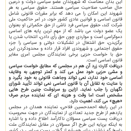
این بدان معناست که شهروندان عضو سیاسی دولت و درعین
حال صاحب صلاحیت سیاسی هستند. حقوق سیاسی به هر
شهروند این امکان را می دهد که برابر مقررات قانونی شامل
قانون اساسی و قوانین عادی کشور خود، در امر حاکمیت ملی
شرکت کند، حقوق سیاسی فرد ناشی از حق حکمرانی او بعنوان
یک عضو دولت می باشد که از مهم ترین پایه های اساسی
دموکراسی است و مواردی چون حق رأی دادن، انتخاب شدن یا
برگزیدن، حق اشتغال در تشکیلات دولتی و سیاسی را جزء
حقوق اجتماعی و شهروندی افراد قرار داده و محدودکردن این
حق با خواست حزبی برخی نمایندگان مجلس امری مغایر
قانون اساسی است.
دریافت کارت زرد آن هم در مجلسی که مطابق خواست سیاسی
و مشی حزبی خود عمل می کند و کمتر توجهی به وظایف
اساسی خود ندارد، نمی تواند وجاهت قانونی به خود بگیرد و
با عنایت به تقابل آن با قانون اساسی نمی تواند تأیید شورای
نگهبان را جلب نماید. ازاین رو سرنوشت چنین طرح هایی
مشخص است اما وقت و هزینه ای که نماینده مردم صرف
«هیچ» می کند، اهمیت دارد.
در این رابطه احمدحسین فلاحی، نماینده همدان در مجلس
یازدهم از طرح جدید تعدادی از نمایندگان در جهت محرومیت
دریافت پست سیاسی مسؤلان ناکارآمد اطلاع داده و با اشاره
به اینکه برپایه این طرح اگر مسؤلان در مقابل نمایندگان ملت
پاسخ گو نباشند، برای همیشه از گرفتن پست سیاسی در کشور