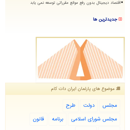
اقتصاد دیجیتال بدون رفع موانع مقرراتی توسعه نمی یابد
جدیدترین ها
موضوع های پارلمان ایران دات كام
مجلس
دولت
طرح
مجلس شورای اسلامی
برنامه
قانون