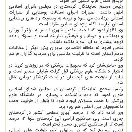
کریدور شمال غرب تکمیل می شود.
رئیس مجمع نمایندگان کردستان در مجلس شورای اسلامی
اظهار داشت: اعتبارات اجرای آسفالت روستایی از اعتبارات
استانی پرداخت می شود و توجه به وضعیت راه های روستایی
استان نیازمند نگاه ویژه ای به این مقوله است.
وی اظهار نمود که ناحیه منفصل شهری نایسر به مراکز آموزشی
و بهداشتی و درمانی و فرهنگی نیازمند است و مسؤلان باید
توجه بیشتری به این مورد داشته باشند.
فتحی افزود که منطقه اقتصادی مریوان یکی دیگر از مطالبات
مردم استان است تا ظرفیت مناسبی برای سرمایه گذاران فراهم
گردد.
وی خاطرنشان کرد که تجهیزات پزشکی که در روزهای کرونا در
اختیار دانشگاه علوم پزشکی قرار گرفت شایان تقدیر است و
نباید از ظرفیت های کردستان در بحث گردشگر درمانی غافل
شد.
رئیس مجمع نمایندگان کردستان در مجلس شورای اسلامی
عنوان نمود که باید دانشکده داروسازی در دانشگاه علوم
پزشکی با همت مسؤلان ایجاد شود تا بتوان از ظرفیت جذب
دانشجویان بین المللی هم بهره برد.
وی ادامه داد که ۱۲ درصد آبهای سطحی کشور در کردستان
جاری است ولی میانگین اراضی آبی کردستان تنها ۱۳ درصد
است که از میانگین کشوری بسیار کمتر است.
فتحی تصریح کرد که در سالهای اخیر ظرفیت های انسانی