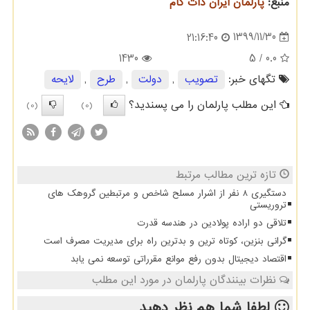
منبع:
پارلمان ایران دات كام
1399/11/30
21:16:40
1430
/ 5
0.0
تگهای خبر:
تصویب
,
دولت
,
طرح
,
لایحه
این مطلب پارلمان را می پسندید؟
(0)
(0)
تازه ترین مطالب مرتبط
دستگیری 8 نفر از اشرار مسلح شاخص و مرتبطین گروهک های
تروریستی
تلاقی دو اراده پولادین در هندسه قدرت
گرانی بنزین، کوتاه ترین و بدترین راه برای مدیریت مصرف است
اقتصاد دیجیتال بدون رفع موانع مقرراتی توسعه نمی یابد
نظرات بینندگان پارلمان در مورد این مطلب
لطفا شما هم
نظر دهید