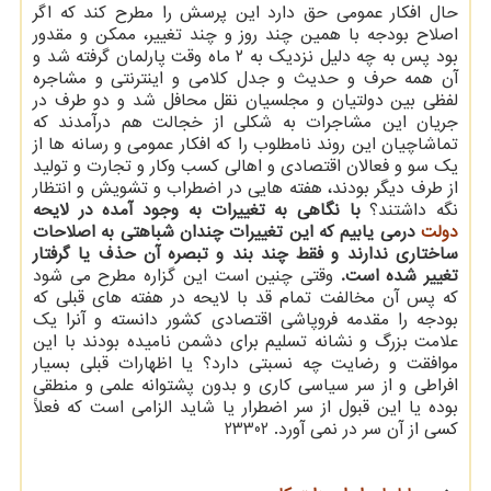
حال افکار عمومی حق دارد این پرسش را مطرح کند که اگر
اصلاح بودجه با همین چند روز و چند تغییر، ممکن و مقدور
بود پس به چه دلیل نزدیک به ۲ ماه وقت پارلمان گرفته شد و
آن همه حرف و حدیث و جدل کلامی و اینترنتی و مشاجره
لفظی بین دولتیان و مجلسیان نقل محافل شد و دو طرف در
جریان این مشاجرات به شکلی از خجالت هم درآمدند که
تماشاچیان این روند نامطلوب را که افکار عمومی و رسانه ها از
یک سو و فعالان اقتصادی و اهالی کسب وکار و تجارت و تولید
از طرف دیگر بودند، هفته هایی در اضطراب و تشویش و انتظار
نگه داشتند؟
با نگاهی به تغییرات به وجود آمده در لایحه
دولت
درمی یابیم که این تغییرات چندان شباهتی به اصلاحات
ساختاری ندارند و فقط چند بند و تبصره آن حذف یا گرفتار
تغییر شده است.
وقتی چنین است این گزاره مطرح می شود
که پس آن مخالفت تمام قد با لایحه در هفته های قبلی که
بودجه را مقدمه فروپاشی اقتصادی کشور دانسته و آنرا یک
علامت بزرگ و نشانه تسلیم برای دشمن نامیده بودند با این
موافقت و رضایت چه نسبتی دارد؟ یا اظهارات قبلی بسیار
افراطی و از سر سیاسی کاری و بدون پشتوانه علمی و منطقی
بوده یا این قبول از سر اضطرار یا شاید الزامی است که فعلاً
کسی از آن سر در نمی آورد. 23302