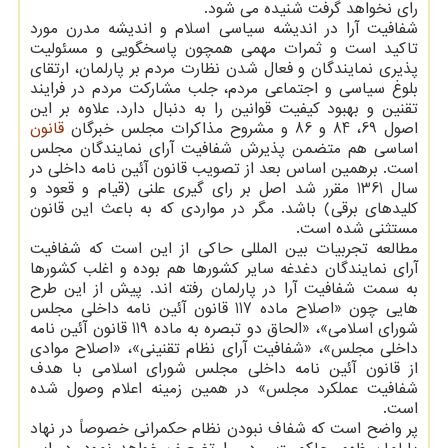
رای نخواهد گرفت شنیده می شود.
شفافیت آرا در اندیشه سیاسی اسلام و اندیشه مدرن مورد
تاکید است و ثمرات مهمی همچون پاسخگویی و مسئولیت
پذیری نمایندگان و فعال شدن نظارت مردم بر پارلمان، ارتقای
بلوغ سیاسی و اجتماعی مردم، جلب مشارکت مردم در فرایند
تقنین و بهبود کیفیت قوانین را به دنبال دارد. علاوه بر این
اصول 69، 84 و 86 و مشروح مذاکرات مجلس خبرگان
قانون
اساسی هم متضمن پذیرش شفافیت آرای نمایندگان مجلس
است. برهمین اساس بعد از تصویب قانون آئین نامه داخلی در
سال 1361 مقرر شد اصل بر رای گیری علنی (قیام و قعود و
کلیدهای برقی) باشد. مگر در مواردی که به باعث این قانون
مستثنی شده است.
مطالعه تجربیات بین المللی حاکی از این است که شفافیت
آرای نمایندگان دغدغه سایر کشورها هم بوده و اغلب کشورها
به سمت شفافیت آرا در پارلمان رفته اند. پیش از این طرح
هایی چون «اصلاح ماده 117 قانون آئین نامه داخلی مجلس
شورای اسلامی»، «الحاق دو تبصره به ماده 119 قانون آئین نامه
داخلی مجلس»، «شفافیت آرای نظام تقنینی»، «اصلاح موادی
از قانون آئین نامه داخلی مجلس شورای اسلامی با هدف
شفافیت عملکرد مجلس» در همین زمینه اعلام وصول شده
است.
پر واضح است که شفاف نبودن نظام حکمرانی خصوصاً در نهاد