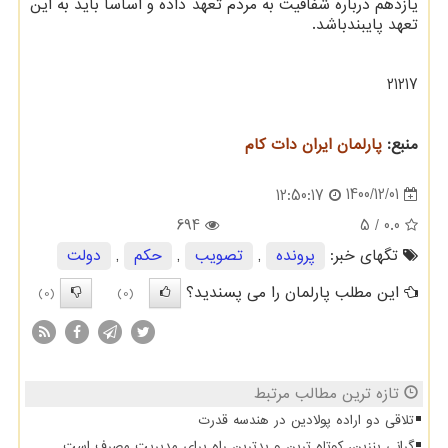
یازدهم درباره شفافیت به مردم تعهد داده و اساسا باید به این
تعهد پایبندباشد.
21217
منبع:
پارلمان ایران دات كام
1400/12/01
12:50:17
694
/ 5
0.0
تگهای خبر:
پرونده
,
تصویب
,
حكم
,
دولت
این مطلب پارلمان را می پسندید؟
(0)
(0)
تازه ترین مطالب مرتبط
تلاقی دو اراده پولادین در هندسه قدرت
گرانی بنزین، کوتاه ترین و بدترین راه برای مدیریت مصرف است