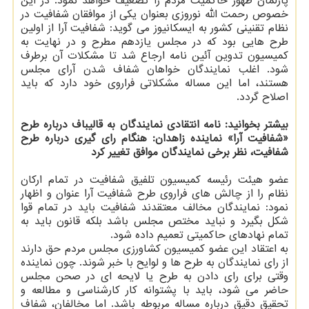
پارلمان ظهور حاکمیت مردم را تضعیف خواهد نمود. در این
خصوص رحمت الله نوروزی بعنوان یکی از موافقان شفافیت در
نظام تقنینی کشور به ایسکانیوز می گوید: شفافیت آرا از اولین
طرح هایی بود که در مجلس یازدهم مطرح و در نهایت به
کمیسیون تدوین آئین نامه ارجاع شد تا مشکلات آن برطرف
شود. اغلب نمایندگان خواهان شفاف شدن آرای مجلس
هستند، اما این مساله مشکلاتی فراروی خود دارد که باید
اصلاح گردد.
بیشتر بخوانید:
نامه انتقادی نمایندگان به قالیباف درباره طرح
«شفافیت آرا»
نماینده زاهدان: هنگام رای گیری درباره طرح
شفافیت، نظر برخی نمایندگان موافق تغییر کرد
عضو هیئت رئیسه کمیسیون تلفیق شفافیت در تمام ارکان
نظام را از چالش های فراروی طرح شفافیت آرا عنوان و اظهار
نمود: نمایندگان مخالف معتقدند شفافیت باید در تمام قوا
شکل بگیرد و نباید مختص مجلس باشد بلکه قانون باید به
تمام نهادهای حاکمیتی تعمیم داده شود.
به اعتقاد این عضو کمیسیون کشاورزی مجلس مردم حق دارند
از رای نمایندگان به طرح ها و لوایح با خبر شوند. چون نماینده
وقتی برای رای دادن به طرح یا لایحه ای در صحن مجلس
حاضر می شود، باید با پشتوانه کار کارشناسی و مطالعه و
تحقیق دقیق درباره مساله مربوطه باشد. اما مخالفان، شفاف