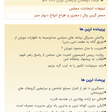
لینک دوستان پارلمان ایران دات كام
تبلیغات انتخابات مجلس
مستر گرین وال | مجری و طراح انواع دیوار سبز
پربیننده ترین ها
واکنش مدیرکل برنامه های سیاسی صداوسیما به اظهارات نبویان از
طریق گناه به مقصد نمی رسی!
تخریب با مدل محمود نبویان ؟
روایت رییس کمیسیون امنیت ملی مجلس از پاسخ رهبر شهید
انقلاب به پیشنهاد پناهگاه امن
نباید سرنوشت کشور را به غرب گره بزنیم
پربحث ترین ها
دستگیری 8 نفر از اشرار مسلح شاخص و مرتبطین گروهک های
تروریستی
تلاقی دو اراده پولادین در هندسه قدرت
گرانی بنزین، کوتاه ترین و بدترین راه برای مدیریت مصرف است