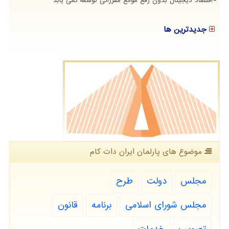
اقتصاد دیجیتال بدون رفع موانع مقرراتی توسعه نمی یابد
جدیدترین ها
موضوع های پارلمان ایران دات كام
مجلس
دولت
طرح
مجلس شورای اسلامی
برنامه
قانون