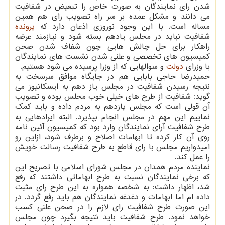
شدن رای نمایندگان به صورت خاص را تبعیض در شفافیت
می دانند و مشکل عمده بر سر راه تصویب رای هم همین
مساله است. با این وجود نوروزی اذعان دارد که
پرونده
شفافیت نباید در مجلس یادهم بسته شود و نیازمند عرضه
راهکار برای حل چالش هایی چون شفاف شدن صحن
کمیسیون های تخصصی و علنی شدن نشست های نمایندگان
با وزرای
دولت
و سوالهایی که از وزرا پرسیده می شود هستیم.
حمیدرضا حاجی بابایی هم در جایگاه موافق سرسخت به
نتیجه رسیدن شفافیت در مجلس یاز دهم به ایسکانیوز می
گوید: شفافیت از طرح های خیلی خوب مجلس بوده و تصویب
آن قولی است که مجلس یازدهم به مردم داده و باید کمک
نماییم این مهم در مجلس انجام بپذیرد. البته ایرادهایی به
طرح شفافیت آرای نمایندگان وارد بود که کمیسیون آئین نامه
روی آن کار کرده تا ابهامات اصلاح و برطرف شود، ازاین رو
امیدواریم مجلس با رای قاطع به طرح شفافیت رسالت خویش
را عمل کند.
نماینده مردم همدان در مجلس شورای اسلامی با تصریح این
که برخی نمایندگان نسبت به طرح ابهاماتی داشتند که رفع
شد، اظهار داشت: به شخصه همواره به این طرح رای مثبت
داده ام اما ابهامات و دغدغه نمایندگان هم باید رفع گردد. در
این صورت طرح شفافیت رای لازم را در صحن علنی کسب
خواهد نمود. طرح شفافیت باید نتیجه بگیرد چون مجلس