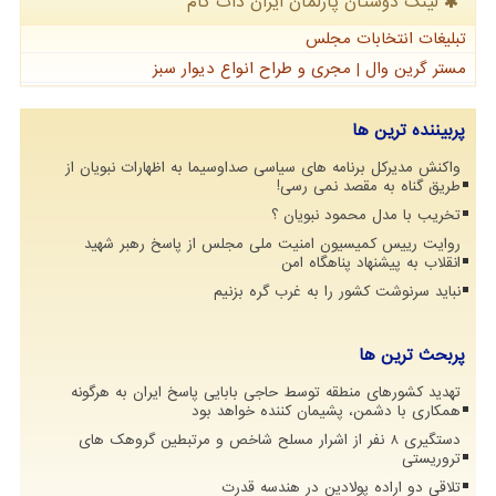
لینک دوستان پارلمان ایران دات كام
تبلیغات انتخابات مجلس
مستر گرین وال | مجری و طراح انواع دیوار سبز
پربیننده ترین ها
واکنش مدیرکل برنامه های سیاسی صداوسیما به اظهارات نبویان از
طریق گناه به مقصد نمی رسی!
تخریب با مدل محمود نبویان ؟
روایت رییس کمیسیون امنیت ملی مجلس از پاسخ رهبر شهید
انقلاب به پیشنهاد پناهگاه امن
نباید سرنوشت کشور را به غرب گره بزنیم
پربحث ترین ها
تهدید کشورهای منطقه توسط حاجی بابایی پاسخ ایران به هرگونه
همکاری با دشمن، پشیمان کننده خواهد بود
دستگیری 8 نفر از اشرار مسلح شاخص و مرتبطین گروهک های
تروریستی
تلاقی دو اراده پولادین در هندسه قدرت