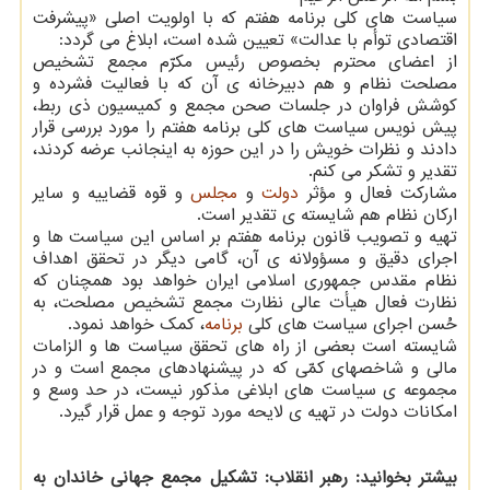
سیاست های کلی برنامه هفتم که با اولویت اصلی «پیشرفت
اقتصادی توأم با عدالت» تعیین شده است، ابلاغ می گردد:
از اعضای محترم بخصوص رئیس مکرّم مجمع تشخیص
مصلحت نظام و هم دبیرخانه ی آن که با فعالیت فشرده و
کوشش فراوان در جلسات صحن مجمع و کمیسیون ذی ربط،
پیش نویس سیاست های کلی برنامه هفتم را مورد بررسی قرار
دادند و نظرات خویش را در این حوزه به اینجانب عرضه کردند،
تقدیر و تشکر می کنم.
مشارکت فعال و مؤثر
دولت
و
مجلس
و قوه قضاییه و سایر
ارکان نظام هم شایسته ی تقدیر است.
تهیه و تصویب قانون برنامه هفتم بر اساس این سیاست ها و
اجرای دقیق و مسؤولانه ی آن، گامی دیگر در تحقق اهداف
نظام مقدس جمهوری اسلامی ایران خواهد بود همچنان که
نظارت فعال هیأت عالی نظارت مجمع تشخیص مصلحت، به
حُسن اجرای سیاست های کلی
برنامه
، کمک خواهد نمود.
شایسته است بعضی از راه های تحقق سیاست ها و الزامات
مالی و شاخصهای کمّی که در پیشنهادهای مجمع است و در
مجموعه ی سیاست های ابلاغی مذکور نیست، در حد وسع و
امکانات دولت در تهیه ی لایحه مورد توجه و عمل قرار گیرد.
بیشتر بخوانید:
رهبر انقلاب: تشکیل مجمع جهانی خاندان به