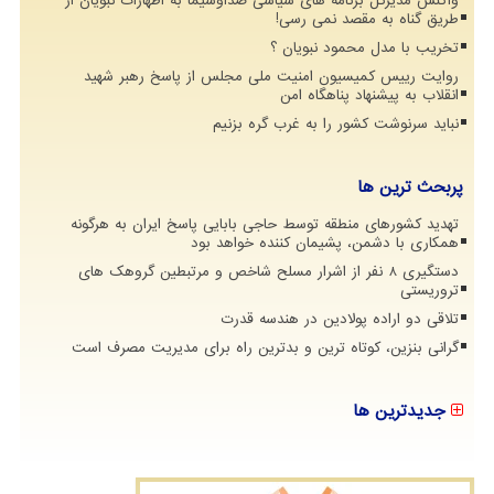
واکنش مدیرکل برنامه های سیاسی صداوسیما به اظهارات نبویان از
طریق گناه به مقصد نمی رسی!
تخریب با مدل محمود نبویان ؟
روایت رییس کمیسیون امنیت ملی مجلس از پاسخ رهبر شهید
انقلاب به پیشنهاد پناهگاه امن
نباید سرنوشت کشور را به غرب گره بزنیم
پربحث ترین ها
تهدید کشورهای منطقه توسط حاجی بابایی پاسخ ایران به هرگونه
همکاری با دشمن، پشیمان کننده خواهد بود
دستگیری 8 نفر از اشرار مسلح شاخص و مرتبطین گروهک های
تروریستی
تلاقی دو اراده پولادین در هندسه قدرت
گرانی بنزین، کوتاه ترین و بدترین راه برای مدیریت مصرف است
جدیدترین ها