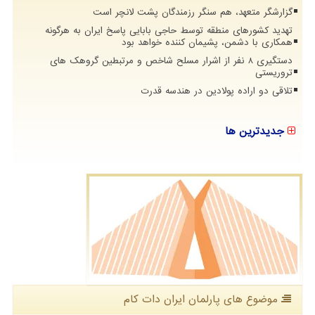
گزارشگر متعهد، هم سنگر رزمندگان پشت لانچر است
تهدید کشورهای منطقه توسط حاجی بابایی پاسخ ایران به هرگونه
همکاری با دشمن، پشیمان کننده خواهد بود
دستگیری 8 نفر از اشرار مسلح شاخص و مرتبطین گروهک های
تروریستی
تلاقی دو اراده پولادین در هندسه قدرت
جدیدترین ها
موضوع های پارلمان ایران دات كام