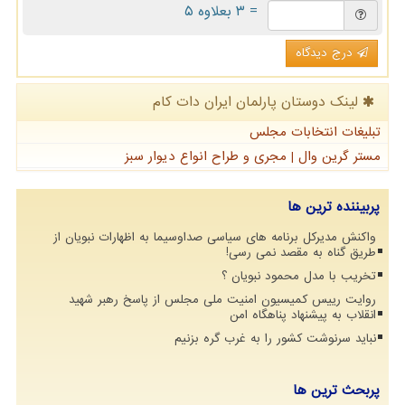
= ۳ بعلاوه ۵
درج دیدگاه
لینک دوستان پارلمان ایران دات كام
تبلیغات انتخابات مجلس
مستر گرین وال | مجری و طراح انواع دیوار سبز
پربیننده ترین ها
واکنش مدیرکل برنامه های سیاسی صداوسیما به اظهارات نبویان از
طریق گناه به مقصد نمی رسی!
تخریب با مدل محمود نبویان ؟
روایت رییس کمیسیون امنیت ملی مجلس از پاسخ رهبر شهید
انقلاب به پیشنهاد پناهگاه امن
نباید سرنوشت کشور را به غرب گره بزنیم
پربحث ترین ها