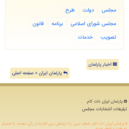
مجلس
دولت
طرح
مجلس شورای اسلامی
برنامه
قانون
تصویب
خدمات
اخبار پارلمان
پارلمان ایران » صفحه اصلی
پارلمان ایران دات كام
تبلیغات انتخابات مجلس
پارلمان ایران دات کام؛ شفاف ترین راه ارتباطی بین کاندیدا و رأی دهنده، با احترام
به وقت و شعور مردم