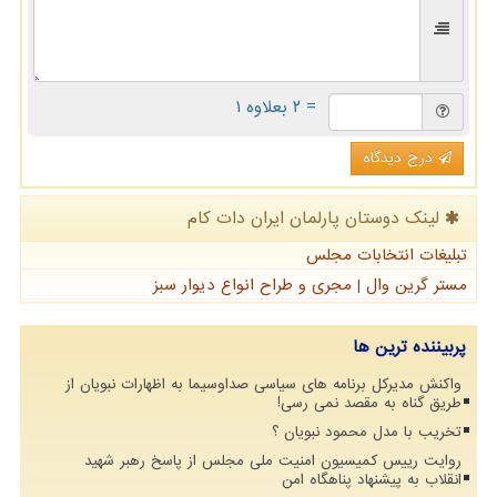
= ۲ بعلاوه ۱
درج دیدگاه
لینک دوستان پارلمان ایران دات كام
تبلیغات انتخابات مجلس
مستر گرین وال | مجری و طراح انواع دیوار سبز
پربیننده ترین ها
واکنش مدیرکل برنامه های سیاسی صداوسیما به اظهارات نبویان از
طریق گناه به مقصد نمی رسی!
تخریب با مدل محمود نبویان ؟
روایت رییس کمیسیون امنیت ملی مجلس از پاسخ رهبر شهید
انقلاب به پیشنهاد پناهگاه امن